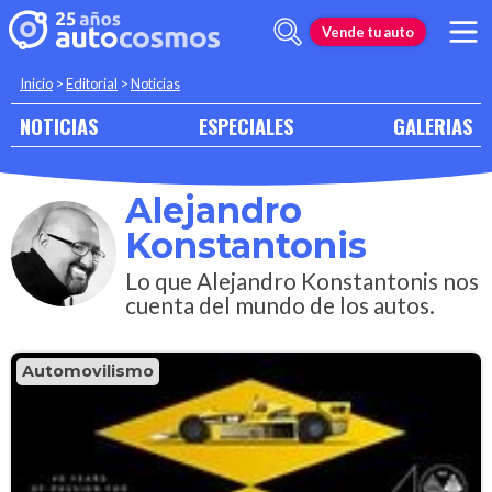
Vende tu auto
Inicio
>
Editorial
>
Noticias
NOTICIAS
ESPECIALES
GALERIAS
Alejandro
Konstantonis
Lo que Alejandro Konstantonis nos
cuenta del mundo de los autos.
Automovilismo