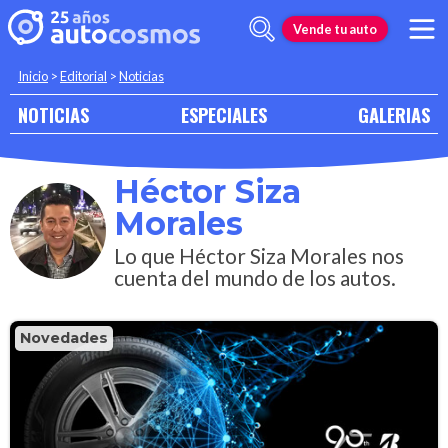
Vende tu auto
Inicio
>
Editorial
>
Noticias
NOTICIAS
ESPECIALES
GALERIAS
Héctor Siza
Morales
Lo que Héctor Siza Morales nos
cuenta del mundo de los autos.
Novedades