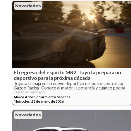
Novedades
El regreso del espíritu MR2: Toyota prepara un
deportivo para la próxima década
Toyota trabaja en un nuevo deportivo de motor central con
Gazoo Racing. Conoce el motor, la potencia y cuándo podría
llegar al mercado.
Marco Antonio Sarmiento Sanchez
Miércoles, 28 de enero de 2026
Novedades