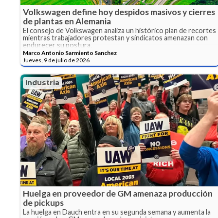
Volkswagen define hoy despidos masivos y cierres
de plantas en Alemania
El consejo de Volkswagen analiza un histórico plan de recortes
mientras trabajadores protestan y sindicatos amenazan con
endurecer su postura.
Marco Antonio Sarmiento Sanchez
Jueves, 9 de julio de 2026
Industria
Huelga en proveedor de GM amenaza producción
de pickups
La huelga en Dauch entra en su segunda semana y aumenta la