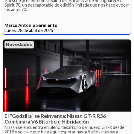
Porsche presentó en el Salón del Automóvil de Shanghái el 911
Spirit 70, un descapotable de edición limitada que nos hace evocar
los años 70.
Marco Antonio Sarmiento
Lunes, 28 de abril de 2025
Novedades
El "Godzilla" se Reinventa: Nissan GT-R R36
Combinará V6 Biturbo e Hibridación
Nissan se encuentra en pleno desarrollo del nuevo GT-R desde
2018 y se cree que habrá que esperar hasta 5 años más para