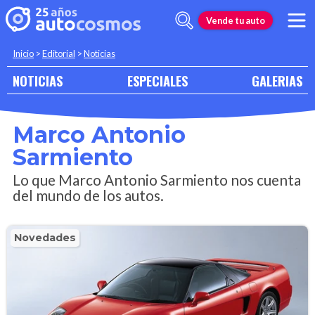
Vende tu auto
Inicio
>
Editorial
>
Noticias
NOTICIAS
ESPECIALES
GALERIAS
Marco Antonio
Sarmiento
Lo que Marco Antonio Sarmiento nos cuenta
del mundo de los autos.
Novedades