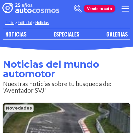
Vende tu auto
Inicio
>
Editorial
>
Noticias
NOTICIAS
ESPECIALES
GALERIAS
Noticias del mundo
automotor
Nuestras noticias sobre tu busqueda de:
'Aventador SVJ'
Novedades