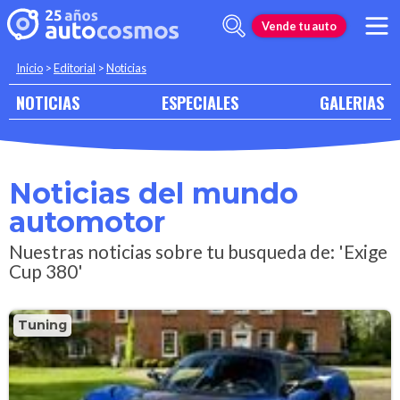
Vende tu auto
Inicio
>
Editorial
>
Noticias
NOTICIAS
ESPECIALES
GALERIAS
Noticias del mundo
automotor
Nuestras noticias sobre tu busqueda de: 'Exige
Cup 380'
Tuning