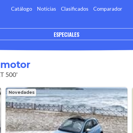
Catálogo
Noticias
Clasificados
Comparador
ESPECIALES
omotor
AT 500'
Novedades