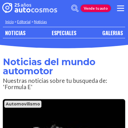
Vende tu auto
Inicio
>
Editorial
>
Noticias
NOTICIAS
ESPECIALES
GALERIAS
Noticias del mundo
automotor
Nuestras noticias sobre tu busqueda de:
'Formula E'
Automovilismo