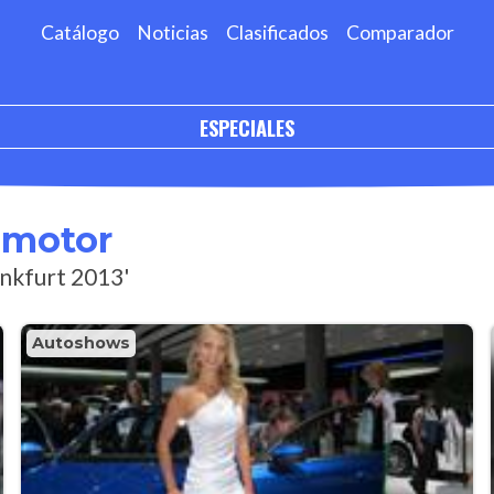
Catálogo
Noticias
Clasificados
Comparador
ESPECIALES
omotor
ankfurt 2013'
Autoshows