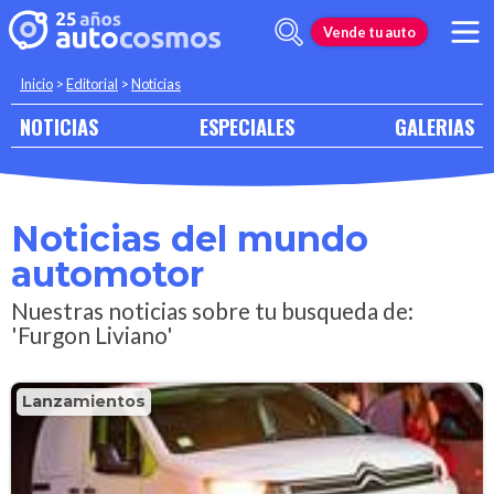
Vende tu auto
Inicio
>
Editorial
>
Noticias
NOTICIAS
ESPECIALES
GALERIAS
Noticias del mundo
automotor
Nuestras noticias sobre tu busqueda de:
'Furgon Liviano'
Lanzamientos