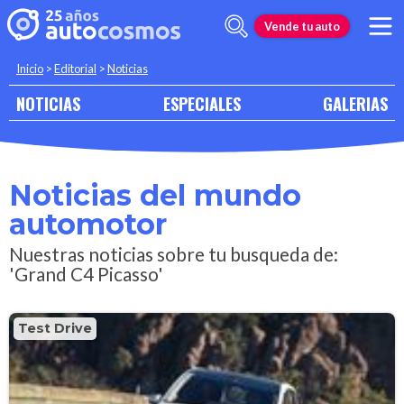
Vende tu auto
Inicio
>
Editorial
>
Noticias
NOTICIAS
ESPECIALES
GALERIAS
Noticias del mundo
automotor
Nuestras noticias sobre tu busqueda de:
'Grand C4 Picasso'
Test Drive