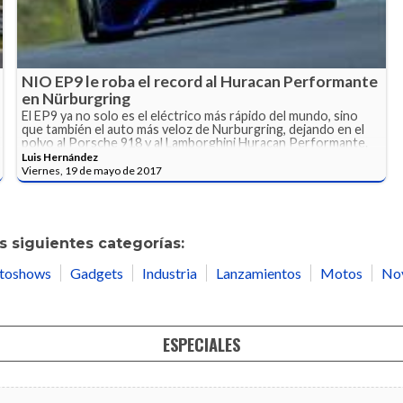
NIO EP9 le roba el record al Huracan Performante
en Nürburgring
El EP9 ya no solo es el eléctrico más rápido del mundo, sino
que también el auto más veloz de Nurburgring, dejando en el
polvo al Porsche 918 y al Lamborghini Huracan Performante.
Luis Hernández
Viernes, 19 de mayo de 2017
 siguientes categorías:
toshows
Gadgets
Industria
Lanzamientos
Motos
No
ESPECIALES