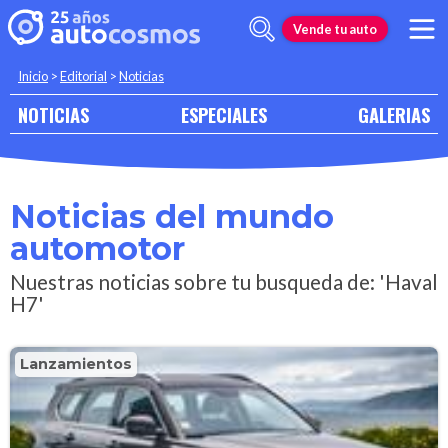
Vende tu auto
Inicio
>
Editorial
>
Noticias
NOTICIAS
ESPECIALES
GALERIAS
Noticias del mundo
automotor
Nuestras noticias sobre tu busqueda de: 'Haval
H7'
Lanzamientos