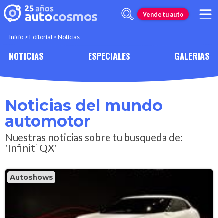
Vende tu auto
Inicio
>
Editorial
>
Noticias
NOTICIAS
ESPECIALES
GALERIAS
Noticias del mundo
automotor
Nuestras noticias sobre tu busqueda de:
'Infiniti QX'
Autoshows