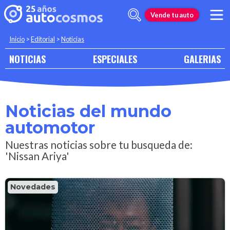
Vende tu auto
Inicio
>
Editorial
>
Noticias
NOTICIAS
ESPECIALES
GALERIAS
Noticias del mundo
automotor
Nuestras noticias sobre tu busqueda de:
'Nissan Ariya'
Novedades