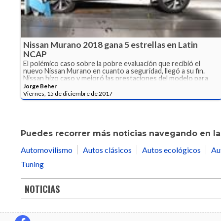
Nissan Murano 2018 gana 5 estrellas en Latin
NCAP
El polémico caso sobre la pobre evaluación que recibió el
nuevo Nissan Murano en cuanto a seguridad, llegó a su fin.
Nissan hizo caso y mejoró las prestaciones del modelo para
nuestra región.
Jorge Beher
Viernes, 15 de diciembre de 2017
Puedes recorrer más noticias navegando en las
Automovilismo
Autos clásicos
Autos ecológicos
Au
Tuning
NOTICIAS