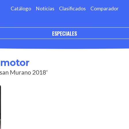
Catálogo
Noticias
Clasificados
Comparador
ESPECIALES
omotor
issan Murano 2018'