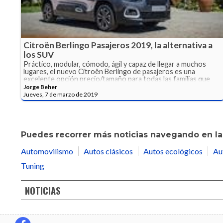
Citroën Berlingo Pasajeros 2019, la alternativa a
los SUV
Práctico, modular, cómodo, ágil y capaz de llegar a muchos
lugares, el nuevo Citroën Berlingo de pasajeros es una
excelente opción precio/tamaño para todas las familias que
buscan un vehículo recreativo y familiar, pero que no conciben
Jorge Beher
tener que subirse a un SUV aspiracional y sobrevalorado.
Jueves, 7 de marzo de 2019
Puedes recorrer más noticias navegando en las
Automovilismo
Autos clásicos
Autos ecológicos
Au
Tuning
NOTICIAS