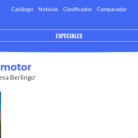
Catálogo
Noticias
Clasificados
Comparador
ESPECIALES
omotor
eva Berlingo'