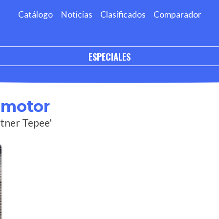
Catálogo
Noticias
Clasificados
Comparador
ESPECIALES
omotor
rtner Tepee'