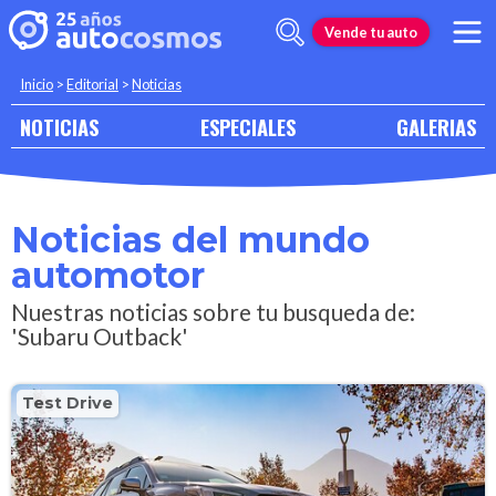
Vende tu auto
Inicio
>
Editorial
>
Noticias
NOTICIAS
ESPECIALES
GALERIAS
Noticias del mundo
automotor
Nuestras noticias sobre tu busqueda de:
'Subaru Outback'
Test Drive