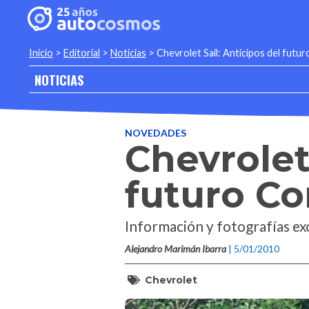
Inicio
>
Editorial
>
Noticias
>
Chevrolet Sail: Anticipos del futu
NOTICIAS
NOVEDADES
Chevrolet
futuro Co
Información y fotografías e
Alejandro Marimán Ibarra
| 5/01/2010
Chevrolet