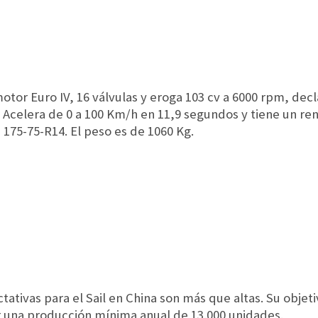
motor Euro IV, 16 válvulas y eroga 103 cv a 6000 rpm, de
. Acelera de 0 a 100 Km/h en 11,9 segundos y tiene un re
 175-75-R14. El peso es de 1060 Kg.
ativas para el Sail en China son más que altas. Su objeti
 una producción mínima anual de 13.000 unidades.