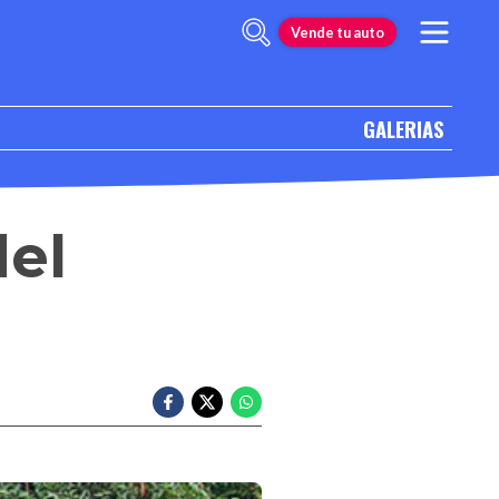
Vende tu auto
GALERIAS
del