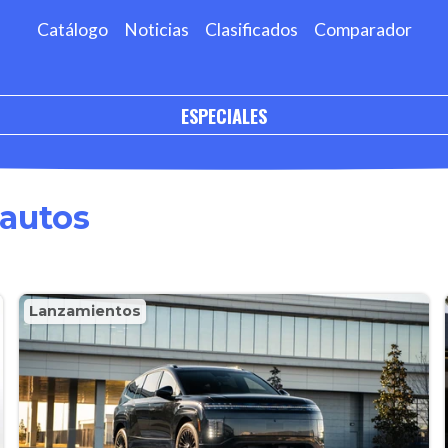
Catálogo
Noticias
Clasificados
Comparador
ESPECIALES
autos
Lanzamientos