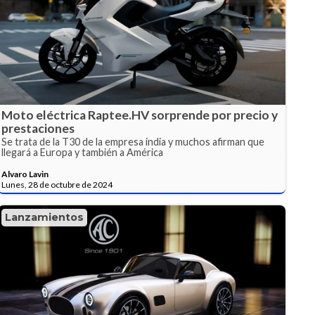
Moto eléctrica Raptee.HV sorprende por precio y
prestaciones
Se trata de la T30 de la empresa india y muchos afirman que
llegará a Europa y también a América
Alvaro Lavin
Lunes, 28 de octubre de 2024
Lanzamientos