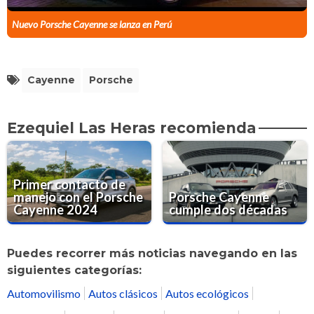
Nuevo Porsche Cayenne se lanza en Perú
Cayenne
Porsche
Ezequiel Las Heras recomienda
Primer contacto de
manejo con el Porsche
Porsche Cayenne
Cayenne 2024
cumple dos décadas
Puedes recorrer más noticias navegando en las
siguientes categorías:
Automovilismo
Autos clásicos
Autos ecológicos