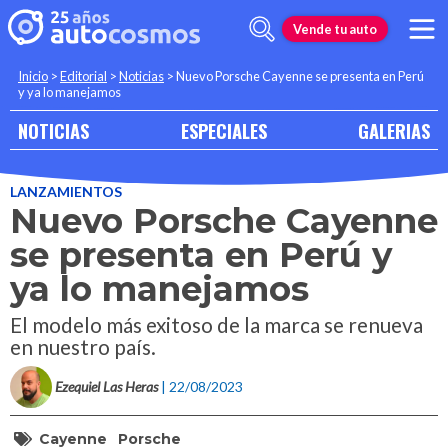
Vende tu auto
Inicio
>
Editorial
>
Noticias
>
Nuevo Porsche Cayenne se presenta en Perú
y ya lo manejamos
NOTICIAS
ESPECIALES
GALERIAS
LANZAMIENTOS
Nuevo Porsche Cayenne
se presenta en Perú y
ya lo manejamos
El modelo más exitoso de la marca se renueva
en nuestro país.
Ezequiel Las Heras
| 22/08/2023
Cayenne
Porsche