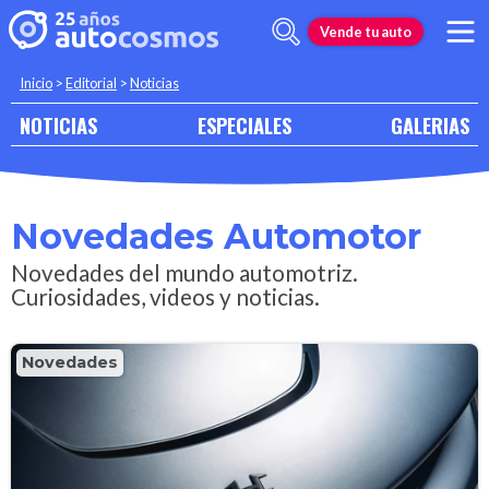
Vende tu auto
Inicio
>
Editorial
>
Noticias
NOTICIAS
ESPECIALES
GALERIAS
Novedades Automotor
Novedades del mundo automotriz.
Curiosidades, videos y noticias.
Novedades