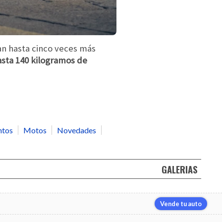
an hasta cinco veces más
asta 140 kilogramos de
ntos
Motos
Novedades
GALERIAS
Vende tu auto