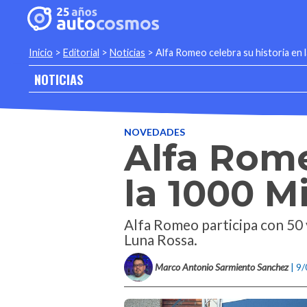
Inicio
>
Editorial
>
Noticias
>
Alfa Romeo celebra su historia en 
NOTICIAS
NOVEDADES
Alfa Rome
la 1000 M
Alfa Romeo participa con 50 v
Luna Rossa.
Marco Antonio Sarmiento Sanchez
| 9