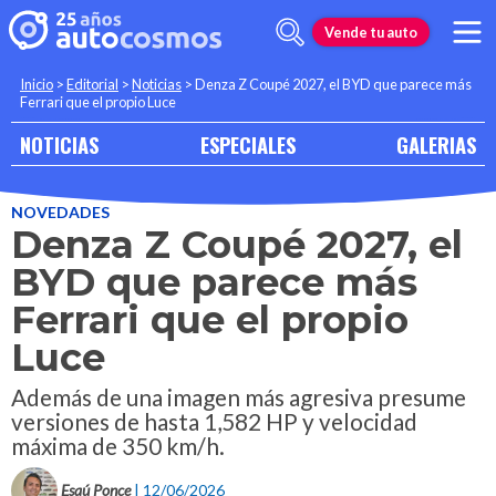
Vende tu auto
Inicio
>
Editorial
>
Noticias
>
Denza Z Coupé 2027, el BYD que parece más
Ferrari que el propio Luce
NOTICIAS
ESPECIALES
GALERIAS
NOVEDADES
Denza Z Coupé 2027, el
BYD que parece más
Ferrari que el propio
Luce
Además de una imagen más agresiva presume
versiones de hasta 1,582 HP y velocidad
máxima de 350 km/h.
Esaú Ponce
| 12/06/2026