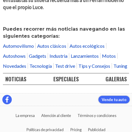
entusiastas su silueta recuerda más a un Ferrari moderno
que el propio Luce.
Puedes recorrer más noticias navegando en las
siguientes categorías:
Automovilismo
Autos clásicos
Autos ecológicos
Autoshows
Gadgets
Industria
Lanzamientos
Motos
Novedades
Tecnología
Test drive
Tips y Consejos
Tuning
NOTICIAS
ESPECIALES
GALERIAS
Vende tu auto
La empresa
Atención al cliente
Términos y condiciones
Políticas de privacidad
Pricing
Publicidad