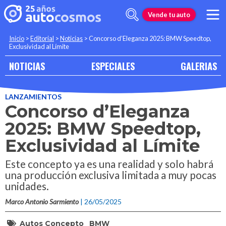
Vende tu auto
Inicio
>
Editorial
>
Noticias
>
Concorso d’Eleganza 2025: BMW Speedtop,
Exclusividad al Límite
NOTICIAS
ESPECIALES
GALERIAS
LANZAMIENTOS
Concorso d’Eleganza
2025: BMW Speedtop,
Exclusividad al Límite
Este concepto ya es una realidad y solo habrá
una producción exclusiva limitada a muy pocas
unidades.
Marco Antonio Sarmiento
| 26/05/2025
Autos Concepto
BMW