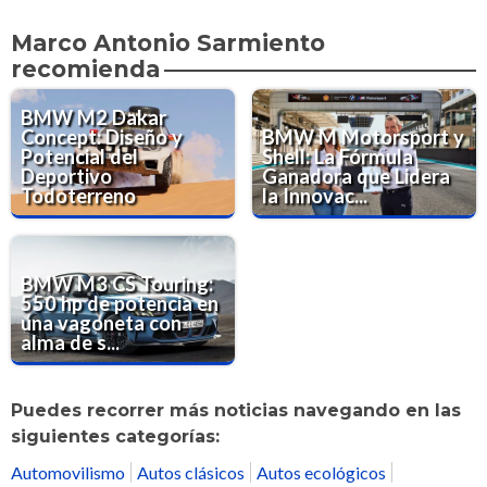
Marco Antonio Sarmiento
recomienda
BMW M2 Dakar
Concept: Diseño y
BMW M Motorsport y
Potencial del
Shell: La Fórmula
Deportivo
Ganadora que Lidera
Todoterreno
la Innovac...
BMW M3 CS Touring:
550 hp de potencia en
una vagoneta con
alma de s...
Puedes recorrer más noticias navegando en las
siguientes categorías:
Automovilismo
Autos clásicos
Autos ecológicos