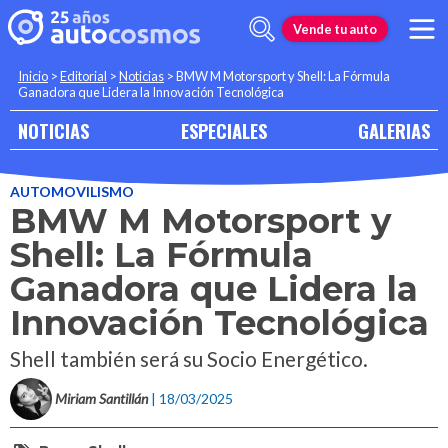
Vende tu auto
Inicio
>
Editorial
>
Noticias
>
BMW M Motorsport y Shell: La Fórmula
Ganadora que Lidera la Innovación Tecnológica
NOTICIAS
ESPECIALES
GALERIAS
AUTOMOVILISMO
BMW M Motorsport y
Shell: La Fórmula
Ganadora que Lidera la
Innovación Tecnológica
Shell también será su Socio Energético.
Miriam Santillán
| 18/03/2025