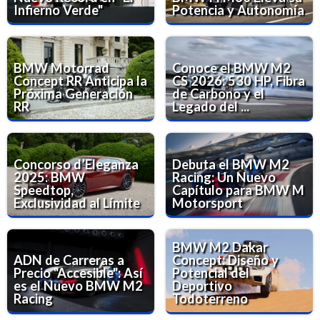
Infierno Verde"
Potencia y Autonomía
BMW Motorrad
Conoce el BMW M2
Concept RR Anticipa la
CS 2026: 530 HP, Fibra
Próxima Generación
de Carbono y el
RR
Legado del ...
Concorso d’Eleganza
Debuta el BMW M2
2025: BMW
Racing: Un Nuevo
Speedtop,
Capítulo para BMW M
Exclusividad al Límite
Motorsport
BMW M2 Dakar
ADN de Carreras a
Concept: Diseño y
Precio "Accesible": Así
Potencial del
es el Nuevo BMW M2
Deportivo
Racing
Todoterreno