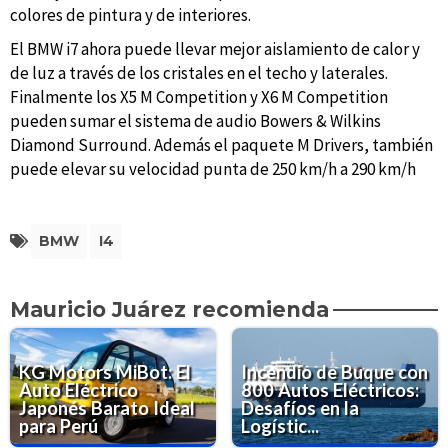
colores de pintura y de interiores.
El BMW i7 ahora puede llevar mejor aislamiento de calor y
de luz a través de los cristales en el techo y laterales.
Finalmente los X5 M Competition y X6 M Competition
pueden sumar el sistema de audio Bowers & Wilkins
Diamond Surround. Además el paquete M Drivers, también
puede elevar su velocidad punta de 250 km/h a 290 km/h
BMW
I4
Mauricio Juárez recomienda
KG Motors MiBot: El
Incendio de Buque con
Auto Eléctrico
800 Autos Eléctricos:
Japonés Barato Ideal
Desafíos en la
para Perú
Logístic...