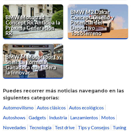
BMW M2 Dakar
BMW Motorrad
Concept: Diseño y
Concept RR Anticipa la
Potencial del
Próxima Generación
Deportivo
RR
Todoterreno
BMW M Motorsport y
Shell: La Fórmula
Ganadora que Lidera
la Innovac...
Puedes recorrer más noticias navegando en las
siguientes categorías:
Automovilismo
Autos clásicos
Autos ecológicos
Autoshows
Gadgets
Industria
Lanzamientos
Motos
Novedades
Tecnología
Test drive
Tips y Consejos
Tuning