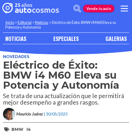
Vende tu auto
Inicio
>
Editorial
>
Noticias
>
Eléctrico de Éxito: BMW i4 M60 Eleva su
Potencia y Autonomía
NOTICIAS
ESPECIALES
GALERIAS
NOVEDADES
Eléctrico de Éxito:
BMW i4 M60 Eleva su
Potencia y Autonomía
Se trata de una actualización que le permitirá
mejor desempeño a grandes rasgos.
Mauricio Juárez
| 30/05/2025
BMW
I4