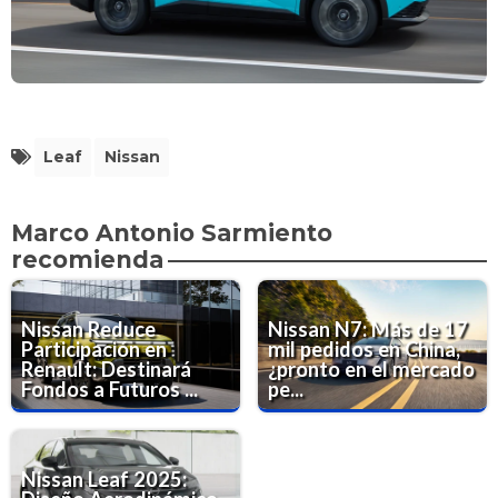
Leaf
Nissan
Marco Antonio Sarmiento
recomienda
Nissan Reduce
Nissan N7: Más de 17
Participación en
mil pedidos en China,
Renault: Destinará
¿pronto en el mercado
Fondos a Futuros ...
pe...
Nissan Leaf 2025: