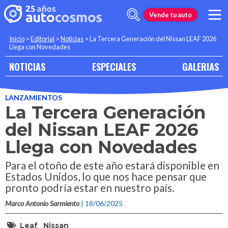
Vende tu auto
Inicio
>
Editorial
>
Noticias
>
La Tercera Generación del Nissan LEAF 2026
Llega con Novedades
NOTICIAS
ESPECIALES
GALERIAS
LANZAMIENTOS
La Tercera Generación
del Nissan LEAF 2026
Llega con Novedades
Para el otoño de este año estará disponible en
Estados Unidos, lo que nos hace pensar que
pronto podría estar en nuestro país.
Marco Antonio Sarmiento
| 18/06/2025
Leaf
Nissan