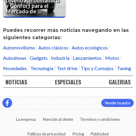
Diseño Aerodinámico
y Confort para el
Mercado de ...
Puedes recorrer más noticias navegando en las
siguientes categorías:
Automovilismo
Autos clásicos
Autos ecológicos
Autoshows
Gadgets
Industria
Lanzamientos
Motos
Novedades
Tecnología
Test drive
Tips y Consejos
Tuning
NOTICIAS
ESPECIALES
GALERIAS
Vende tu auto
La empresa
Atención al cliente
Términos y condiciones
Políticas de privacidad
Pricing
Publicidad