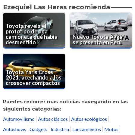
Ezequiel Las Heras recomienda
Toyota revela el
prototipo de una
camioneta que había
Nuevo Toyota Ayga
desmentido
se presenta en Perú
Toyota Yaris Cross
2021, acechando a los
crossover compactos
Puedes recorrer más noticias navegando en las
siguientes categorías:
Automovilismo
Autos clásicos
Autos ecológicos
Autoshows
Gadgets
Industria
Lanzamientos
Motos