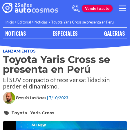
Vende tu auto
Inicio
>
Editorial
>
Noticias
>
Toyota Yaris Cross se presenta en Perú
NOTICIAS
ESPECIALES
GALERIAS
LANZAMIENTOS
Toyota Yaris Cross se
presenta en Perú
El SUV compacto ofrece versatilidad sin
perder el dinamismo.
Ezequiel Las Heras
| 7/10/2023
Toyota
Yaris Cross