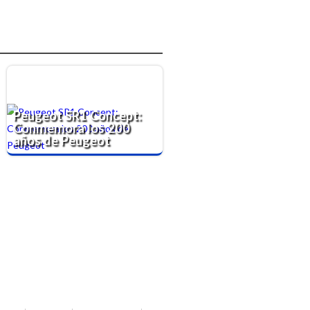
Peugeot SR1 Concept:
Conmemora los 200
años de Peugeot