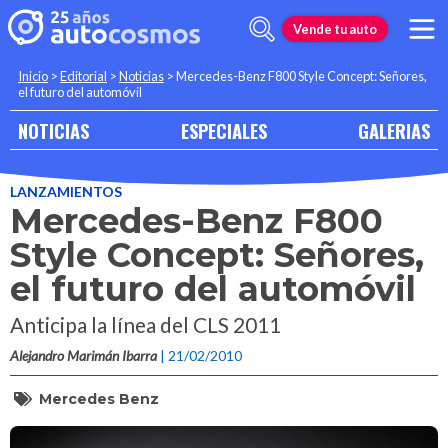
Vende tu auto
Inicio
>
Editorial
>
Noticias
>
Mercedes-Benz F800 Style Concept: Señores,
el futuro del automóvil
NOTICIAS
ESPECIALES
GALERIAS
LANZAMIENTOS
Mercedes-Benz F800
Style Concept: Señores,
el futuro del automóvil
Anticipa la línea del CLS 2011
Alejandro Marimán Ibarra
| 21/02/2010
Mercedes Benz