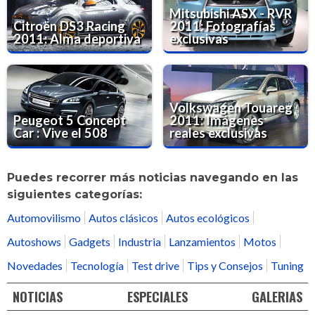
Mitsubishi ASX - RVR
Citroën DS3 Racing
2011: Fotografías
2011: Alma deportiva
exclusivas
Volkswagen Touareg
Peugeot 5 Concept
2011: Imágenes
Car : Vive el 508
reales exclusivas
Puedes recorrer más noticias navegando en las
siguientes categorías:
Automovilismo
Autos clásicos
Autos ecológicos
Autoshows
Gadgets
Industria
Lanzamientos
Motos
Novedades
Tecnología
Test drive
Tips y Consejos
Tuning
NOTICIAS
ESPECIALES
GALERIAS