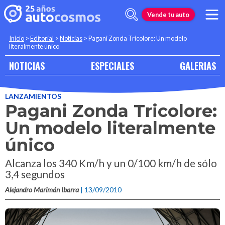
Vende tu auto
Inicio
>
Editorial
>
Noticias
>
Pagani Zonda Tricolore: Un modelo
literalmente único
NOTICIAS
ESPECIALES
GALERIAS
LANZAMIENTOS
Pagani Zonda Tricolore:
Un modelo literalmente
único
Alcanza los 340 Km/h y un 0/100 km/h de sólo
3,4 segundos
Alejandro Marimán Ibarra
| 13/09/2010