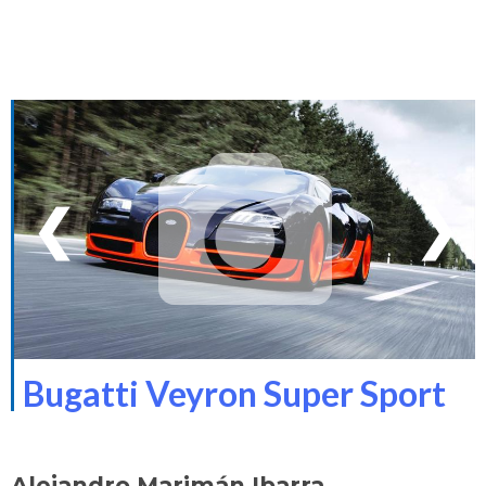
❮
❯
Bugatti Veyron Super Sport
Alejandro Marimán Ibarra