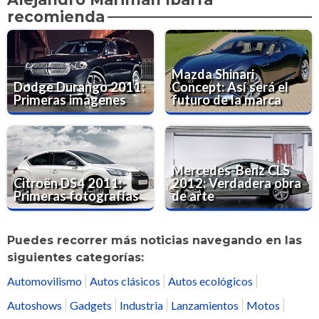
recomienda
Mazda Shinari
Dodge Durango 2011:
Concept: Así será el
Primeras imágenes
futuro de la marca
Mercedes-Benz CLS
Citroën DS4 2011:
2012: Verdadera obra
Primeras fotografías
de arte
Puedes recorrer más noticias navegando en las
siguientes categorías:
Automovilismo
Autos clásicos
Autos ecológicos
Autoshows
Gadgets
Industria
Lanzamientos
Motos