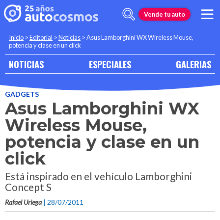
Vende tu auto
Inicio
>
Editorial
>
Noticias
>
Asus Lamborghini WX Wireless Mouse,
potencia y clase en un click
NOTICIAS
ESPECIALES
GALERIAS
GADGETS
Asus Lamborghini WX
Wireless Mouse,
potencia y clase en un
click
Está inspirado en el vehículo Lamborghini
Concept S
Rafael Uriega
| 28/07/2011