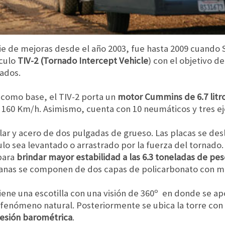
e de mejoras desde el año 2003, fue hasta 2009 cuando 
ículo
TIV-2 (Tornado Intercept Vehicle
) con el objetivo d
nados.
como base, el TIV-2 porta un
motor Cummins de 6.7 litro
160 Km/h. Asimismo, cuenta con 10 neumáticos y tres ej
lar y acero de dos pulgadas de grueso. Las placas se desl
ulo sea levantado o arrastrado por la fuerza del tornad
para
brindar mayor estabilidad a las 6.3 toneladas de pe
entanas se componen de dos capas de policarbonato con 
iene una escotilla con una visión de 360º en donde se a
 fenómeno natural. Posteriormente se ubica la torre con 
resión barométrica
.