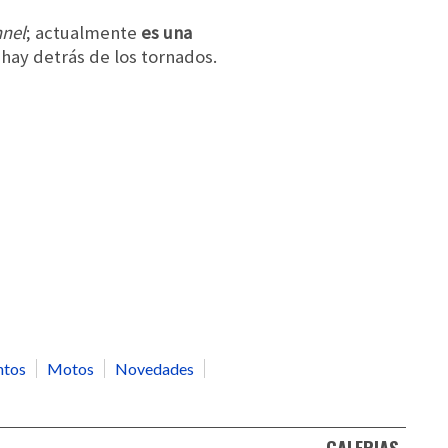
nnel
; actualmente
es una
 hay detrás de los tornados.
ntos
Motos
Novedades
GALERIAS