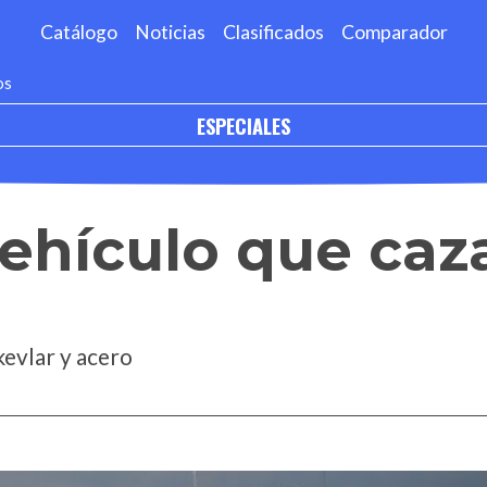
Catálogo
Noticias
Clasificados
Comparador
os
ESPECIALES
 vehículo que caz
kevlar y acero