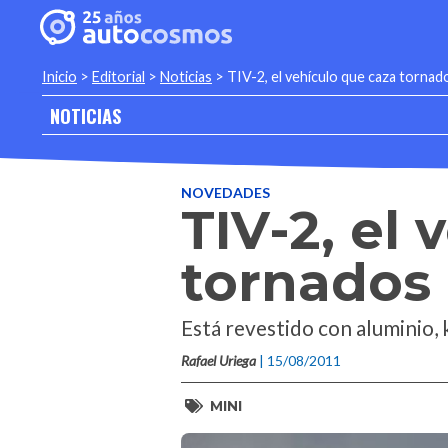
Inicio
>
Editorial
>
Noticias
>
TIV-2, el vehículo que caza tornad
NOTICIAS
NOVEDADES
TIV-2, el
tornados
Está revestido con aluminio, 
Rafael Uriega
| 15/08/2011
MINI