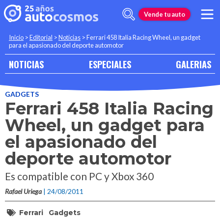
Vende tu auto
Inicio
>
Editorial
>
Noticias
>
Ferrari 458 Italia Racing Wheel, un gadget
para el apasionado del deporte automotor
NOTICIAS
ESPECIALES
GALERIAS
GADGETS
Ferrari 458 Italia Racing
Wheel, un gadget para
el apasionado del
deporte automotor
Es compatible con PC y Xbox 360
Rafael Uriega
| 24/08/2011
Ferrari
Gadgets