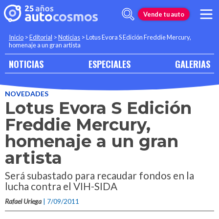
Vende tu auto
Inicio
>
Editorial
>
Noticias
>
Lotus Evora S Edición Freddie Mercury,
homenaje a un gran artista
NOTICIAS
ESPECIALES
GALERIAS
NOVEDADES
Lotus Evora S Edición
Freddie Mercury,
homenaje a un gran
artista
Será subastado para recaudar fondos en la
lucha contra el VIH-SIDA
Rafael Uriega
| 7/09/2011