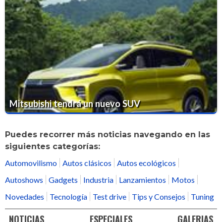
Mitsubishi tendrá un nuevo SUV
Puedes recorrer más noticias navegando en las
siguientes categorías:
Automovilismo
Autos clásicos
Autos ecológicos
Autoshows
Gadgets
Industria
Lanzamientos
Motos
Novedades
Tecnología
Test drive
Tips y Consejos
Tuning
NOTICIAS
ESPECIALES
GALERIAS