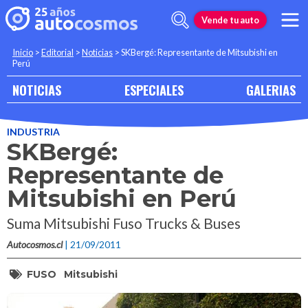
Vende tu auto
Inicio
>
Editorial
>
Noticias
>
SKBergé: Representante de Mitsubishi en
Perú
NOTICIAS
ESPECIALES
GALERIAS
INDUSTRIA
SKBergé:
Representante de
Mitsubishi en Perú
Suma Mitsubishi Fuso Trucks & Buses
Autocosmos.cl
| 21/09/2011
FUSO
Mitsubishi