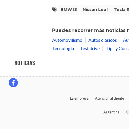
BMW I3
Nissan Leaf
Tesla 
Puedes recorrer más noticias 
Automovilismo
Autos clásicos
Au
Tecnología
Test drive
Tips y Cons
NOTICIAS
La empresa
Atención al cliente
Argentina
C