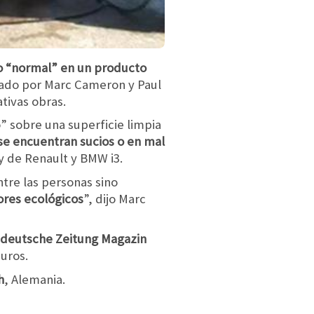
lo “normal” en un producto
izado por Marc Cameron y Paul
tivas obras.
o” sobre una superficie limpia
se encuentran sucios o en mal
y de Renault y BMW i3.
tre las personas sino
ores ecológicos
”, dijo Marc
üddeutsche Zeitung Magazin
uros.
h
, Alemania.