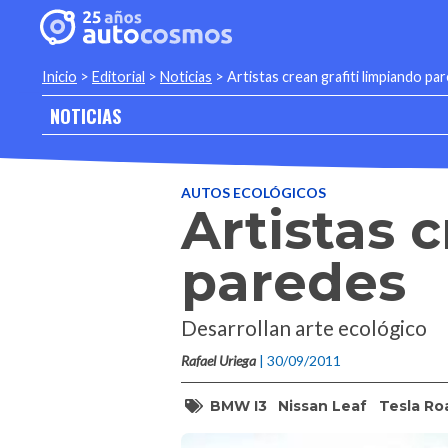
Inicio
>
Editorial
>
Noticias
>
Artistas crean grafiti limpiando pa
NOTICIAS
AUTOS ECOLÓGICOS
Artistas 
paredes
Desarrollan arte ecológico
Rafael Uriega
| 30/09/2011
BMW I3
Nissan Leaf
Tesla Ro