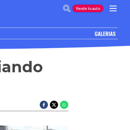
Vende tu auto
GALERIAS
piando