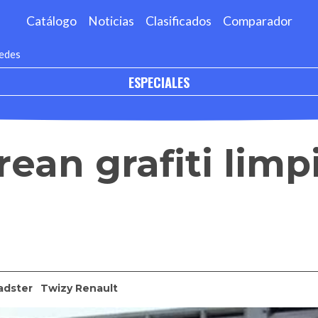
Catálogo
Noticias
Clasificados
Comparador
redes
ESPECIALES
crean grafiti lim
adster
Twizy Renault