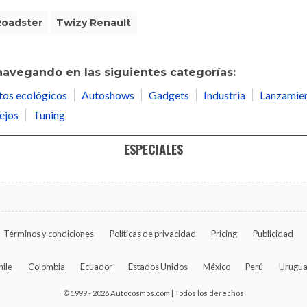
Roadster
Twizy Renault
navegando en las siguientes categorías:
tos ecológicos
Autoshows
Gadgets
Industria
Lanzamie
ejos
Tuning
ESPECIALES
Términos y condiciones
Políticas de privacidad
Pricing
Publicidad
hile
Colombia
Ecuador
Estados Unidos
México
Perú
Urugu
© 1999 - 2026 Autocosmos.com | Todos los derechos