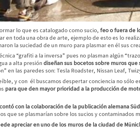
formar lo que es catalogado como sucio,
feo o fuera de 
r en toda una obra de arte, ejemplo de esto es lo real
aron la suciedad de un muro para plasmar en él sus crea
técnica “grafiti a la inversa” pues no plasman algún “traz
agua a alta presión
diseñan sus bocetos sobre muros que 
n” en las paredes son: Tesla Roadster, Nissan Leaf, Twiz
eíble, y con él buscamos despertar conciencia no sólo en
os
para que den mayor prioridad a la producción de mot
 contó con la colaboración de la publicación alemana S
utos que se plasmarían sobre los sucios y contaminados m
ede apreciar en uno de los muros de la ciudad de Münic