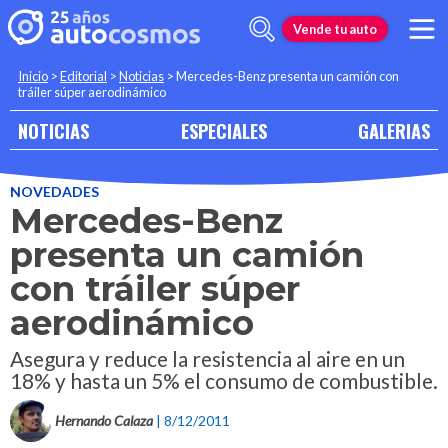
Vende tu auto
Inicio
>
Editorial
>
Noticias
>
Mercedes-Benz presenta un camión con
tráiler súper aerodinámico
NOTICIAS
ESPECIALES
GALERIAS
NOVEDADES
Mercedes-Benz
presenta un camión
con tráiler súper
aerodinámico
Asegura y reduce la resistencia al aire en un
18% y hasta un 5% el consumo de combustible.
Hernando Calaza
| 8/12/2011