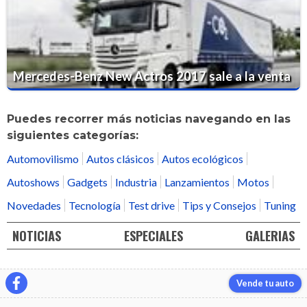
Mercedes-Benz New Actros 2017 sale a la venta
Puedes recorrer más noticias navegando en las
siguientes categorías:
Automovilismo
Autos clásicos
Autos ecológicos
Autoshows
Gadgets
Industria
Lanzamientos
Motos
Novedades
Tecnología
Test drive
Tips y Consejos
Tuning
NOTICIAS
ESPECIALES
GALERIAS
Vende tu auto