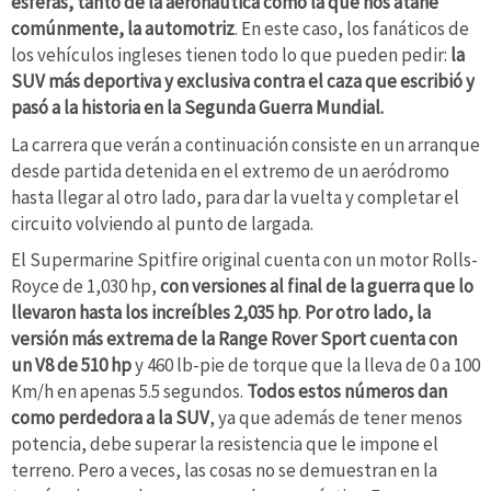
esferas, tanto de la aeronáutica como la que nos atañe
comúnmente, la automotriz
. En este caso, los fanáticos de
los vehículos ingleses tienen todo lo que pueden pedir:
la
SUV más deportiva y exclusiva contra el caza que escribió y
pasó a la historia en la Segunda Guerra Mundial.
La carrera que verán a continuación consiste en un arranque
desde partida detenida en el extremo de un aeródromo
hasta llegar al otro lado, para dar la vuelta y completar el
circuito volviendo al punto de largada.
El Supermarine Spitfire original cuenta con un motor Rolls-
Royce de 1,030 hp,
con versiones al final de la guerra que lo
llevaron hasta los increíbles 2,035 hp
.
Por otro lado, la
versión más extrema de la Range Rover Sport cuenta con
un V8 de 510 hp
y 460 lb-pie de torque que la lleva de 0 a 100
Km/h en apenas 5.5 segundos.
Todos estos números dan
como perdedora a la SUV
, ya que además de tener menos
potencia, debe superar la resistencia que le impone el
terreno. Pero a veces, las cosas no se demuestran en la