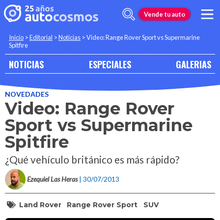
Vende tu auto
Inicio
>
Editorial
>
Noticias
>
Video: Range Rover Sport vs Supermarine
Spitfire
NOTICIAS
ESPECIALES
GALERIAS
NOVEDADES
Video: Range Rover
Sport vs Supermarine
Spitfire
¿Qué vehículo británico es más rápido?
Ezequiel Las Heras
| 30/07/2013
Land Rover
Range Rover Sport
SUV