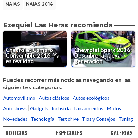
NAIAS
NAIAS 2014
Ezequiel Las Heras recomienda
Chevrolet Camaro
Chevrolet Spark 2016:
Convertible 2016: Ya
Descubre la nueva
es realidad
generación
Puedes recorrer más noticias navegando en las
siguientes categorías:
Automovilismo
Autos clásicos
Autos ecológicos
Autoshows
Gadgets
Industria
Lanzamientos
Motos
Novedades
Tecnología
Test drive
Tips y Consejos
Tuning
NOTICIAS
ESPECIALES
GALERIAS