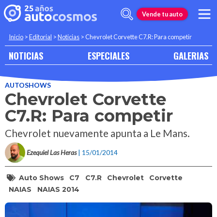
Vende tu auto
Inicio
>
Editorial
>
Noticias
>
Chevrolet Corvette C7.R: Para competir
NOTICIAS
ESPECIALES
GALERIAS
AUTOSHOWS
Chevrolet Corvette
C7.R: Para competir
Chevrolet nuevamente apunta a Le Mans.
Ezequiel Las Heras
| 15/01/2014
Auto Shows
C7
C7.R
Chevrolet
Corvette
NAIAS
NAIAS 2014