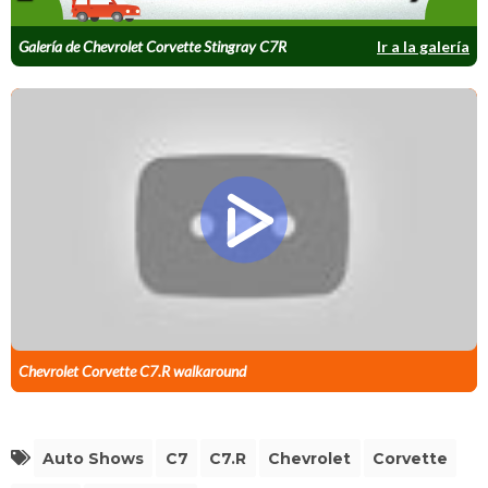
Galería de Chevrolet Corvette Stingray C7R
Ir a la galería
Chevrolet Corvette C7.R walkaround
Auto Shows
C7
C7.R
Chevrolet
Corvette