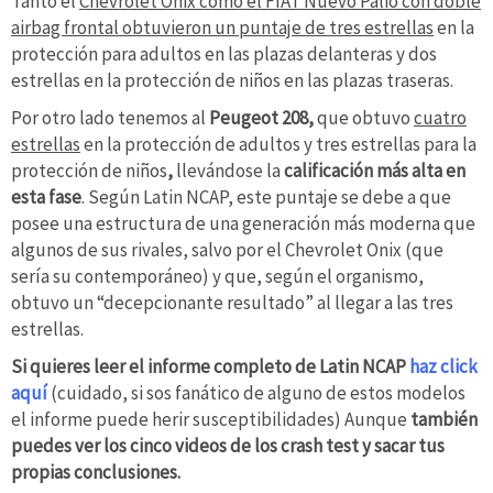
Tanto el
Chevrolet Onix como el FIAT Nuevo Palio con doble
airbag frontal obtuvieron un puntaje de tres estrellas
en la
protección para adultos en las plazas delanteras y dos
estrellas en la protección de niños en las plazas traseras.
Por otro lado tenemos al
Peugeot 208,
que obtuvo
cuatro
estrellas
en la protección de adultos y tres estrellas para la
protección de niños
,
llevándose la
calificación más alta en
esta fase
. Según Latin NCAP, este puntaje se debe a que
posee una estructura de una generación más moderna que
algunos de sus rivales, salvo por el Chevrolet Onix (que
sería su contemporáneo) y que, según el organismo,
obtuvo un “decepcionante resultado” al llegar a las tres
estrellas.
Si quieres leer el informe completo de Latin NCAP
haz click
aquí
(cuidado, si sos fanático de alguno de estos modelos
el informe puede herir susceptibilidades) Aunque
también
puedes ver los cinco videos de los crash test y sacar tus
propias conclusiones.