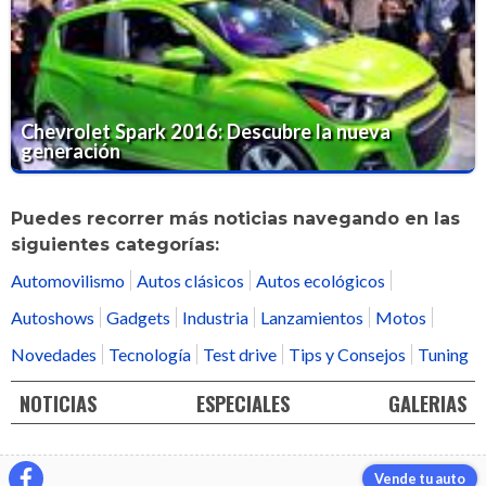
Chevrolet Spark 2016: Descubre la nueva
generación
Puedes recorrer más noticias navegando en las
siguientes categorías:
Automovilismo
Autos clásicos
Autos ecológicos
Autoshows
Gadgets
Industria
Lanzamientos
Motos
Novedades
Tecnología
Test drive
Tips y Consejos
Tuning
NOTICIAS
ESPECIALES
GALERIAS
Vende tu auto