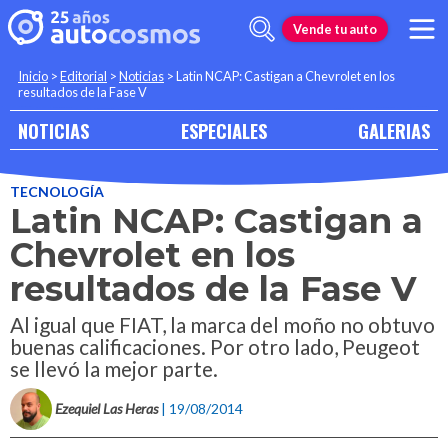
Vende tu auto
Inicio
>
Editorial
>
Noticias
>
Latin NCAP: Castigan a Chevrolet en los
resultados de la Fase V
NOTICIAS
ESPECIALES
GALERIAS
TECNOLOGÍA
Latin NCAP: Castigan a
Chevrolet en los
resultados de la Fase V
Al igual que FIAT, la marca del moño no obtuvo
buenas calificaciones. Por otro lado, Peugeot
se llevó la mejor parte.
Ezequiel Las Heras
| 19/08/2014