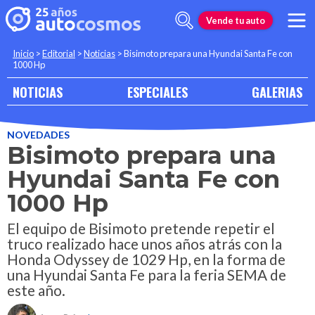
Vende tu auto
Inicio
>
Editorial
>
Noticias
>
Bisimoto prepara una Hyundai Santa Fe con
1000 Hp
NOTICIAS
ESPECIALES
GALERIAS
NOVEDADES
Bisimoto prepara una
Hyundai Santa Fe con
1000 Hp
El equipo de Bisimoto pretende repetir el
truco realizado hace unos años atrás con la
Honda Odyssey de 1029 Hp, en la forma de
una Hyundai Santa Fe para la feria SEMA de
este año.