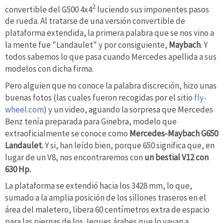
2
convertible del G500 4x4
luciendo sus imponentes pasos
de rueda. Al tratarse de una versión convertible de
plataforma extendida, la primera palabra que se nos vino a
la mente fue "Landaulet" y por consiguiente,
Maybach
. Y
todos sabemos lo que pasa cuando Mercedes apellida a sus
modelos con dicha firma.
Pero alguien que no conoce la palabra discreción, hizo unas
buenas fotos (las cuales fueron recogidas por el sitio
fly-
wheel.com
) y un video, aguando la sorpresa que Mercedes
Benz tenía preparada para Ginebra, modelo que
extraoficialmente se conoce como
Mercedes-Maybach G650
Landaulet.
Y si, han leído bien, porque 650 significa que, en
lugar de un V8, nos encontraremos con
un bestial V12 con
630 Hp.
La plataforma se extendió hacia los 3428 mm, lo que,
sumado a la amplia posición de los sillones traseros en el
área del maletero, libera 60 centímetros extra de espacio
para las piernas de los Jeques árabes que lo vayan a