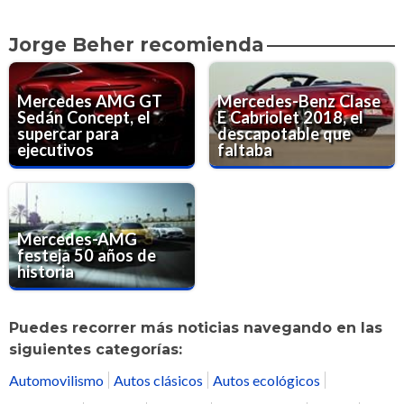
Jorge Beher recomienda
Mercedes AMG GT
Mercedes-Benz Clase
Sedán Concept, el
E Cabriolet 2018, el
supercar para
descapotable que
ejecutivos
faltaba
Mercedes-AMG
festeja 50 años de
historia
Puedes recorrer más noticias navegando en las
siguientes categorías:
Automovilismo
Autos clásicos
Autos ecológicos