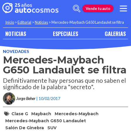
Vende tu auto
Inicio
>
Editorial
>
Noticias
>
Mercedes-Maybach G650 Landaulet se filtra
NOTICIAS
ESPECIALES
GALERIAS
NOVEDADES
Mercedes-Maybach
G650 Landaulet se filtra
Definitivamente hay personas que no saben el
significado de la palabra "secreto".
Jorge Beher
| 10/02/2017
Clase G
Maybach
Mercedes-Maybach
Mercedes-Maybach G650 Landaulet
Salón De Ginebra
SUV