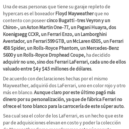
Una de esas personas que tiene su garaje repleto de
hypercars es el boxeador
Floyd Mayweather
que no
contento con poseer
cinco Bugatti -tres Veyron y un
Chiron-, un Aston Martin One-77, un Pagani Huayra, dos
Koenigsegg CCXR, un Ferrari Enzo, un Lamborghini
Aventador, un Ferrari 599 GTB, un McLaren 650S, un Ferrari
458 Spider, un Rolls-Royce Phantom, un Mercedes-Benz
S600 y un Rolls-Royce Drophead Coupe,
ha decidido
adquirir no uno, sino dos Ferrari LaFerrari, cada uno de ellos
valuado entre $4 y $4.5 millones de dólares.
De acuerdo con declaraciones hechas por el mismo
Mayweather, adquirió dos LaFerrari, uno en color rojo y otro
más en blanco.
Aunque claro por este último pagó más
dinero por su personalización, ya que de fábrica Ferrari no
ofrece el tono blanco para la carrocería de este súper auto.
Sea cual sea el color de los LaFerrari, es un hecho que este
par de adquisiciones elevan en costo y poder la colección