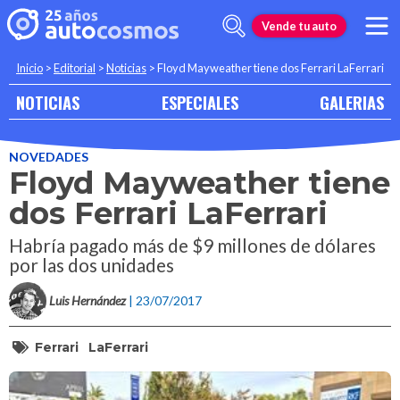
Vende tu auto
Inicio
>
Editorial
>
Noticias
>
Floyd Mayweather tiene dos Ferrari LaFerrari
NOTICIAS
ESPECIALES
GALERIAS
NOVEDADES
Floyd Mayweather tiene
dos Ferrari LaFerrari
Habría pagado más de $9 millones de dólares
por las dos unidades
Luis Hernández
| 23/07/2017
Ferrari
LaFerrari