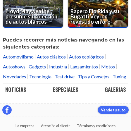
Floyd Mayweather
Rapero Flo Rida y su
presume su colección
Bugatti Veyron
de autos blancos
revestido en oro
Puedes recorrer más noticias navegando en las
siguientes categorías:
Automovilismo
Autos clásicos
Autos ecológicos
Autoshows
Gadgets
Industria
Lanzamientos
Motos
Novedades
Tecnología
Test drive
Tips y Consejos
Tuning
NOTICIAS
ESPECIALES
GALERIAS
Vende tu auto
La empresa
Atención al cliente
Términos y condiciones