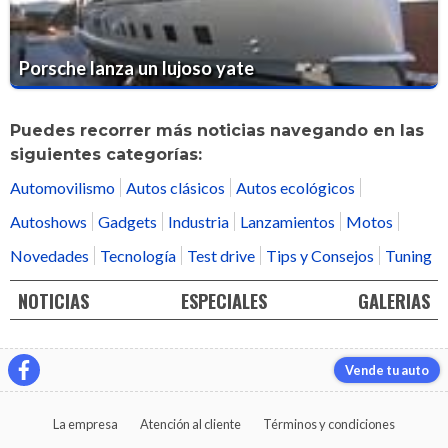
Porsche lanza un lujoso yate
Puedes recorrer más noticias navegando en las
siguientes categorías:
Automovilismo
Autos clásicos
Autos ecológicos
Autoshows
Gadgets
Industria
Lanzamientos
Motos
Novedades
Tecnología
Test drive
Tips y Consejos
Tuning
NOTICIAS
ESPECIALES
GALERIAS
Vende tu auto
La empresa
Atención al cliente
Términos y condiciones