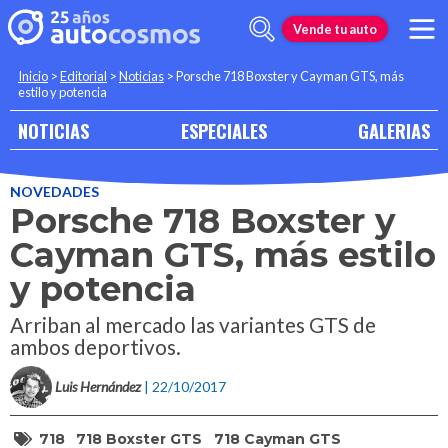
Vende tu auto
Inicio
>
Editorial
>
Noticias
>
Porsche 718 Boxster y Cayman GTS, más
estilo y potencia
NOTICIAS
ESPECIALES
GALERIAS
NOVEDADES
Porsche 718 Boxster y
Cayman GTS, más estilo
y potencia
Arriban al mercado las variantes GTS de
ambos deportivos.
Luis Hernández
| 22/10/2017
718
718 Boxster GTS
718 Cayman GTS