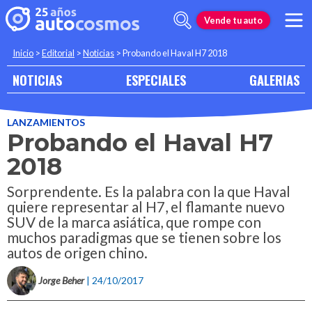
Vende tu auto
Inicio
>
Editorial
>
Noticias
>
Probando el Haval H7 2018
NOTICIAS
ESPECIALES
GALERIAS
LANZAMIENTOS
Probando el Haval H7
2018
Sorprendente. Es la palabra con la que Haval
quiere representar al H7, el flamante nuevo
SUV de la marca asiática, que rompe con
muchos paradigmas que se tienen sobre los
autos de origen chino.
Jorge Beher
| 24/10/2017