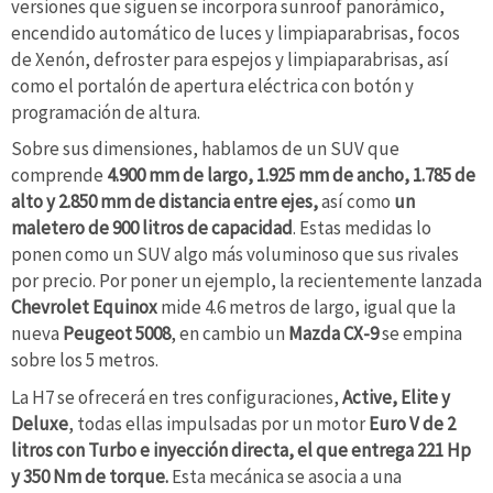
versiones que siguen se incorpora sunroof panorámico,
encendido automático de luces y limpiaparabrisas, focos
de Xenón, defroster para espejos y limpiaparabrisas, así
como el portalón de apertura eléctrica con botón y
programación de altura.
Sobre sus dimensiones, hablamos de un SUV que
comprende
4.900 mm de largo, 1.925 mm de ancho, 1.785 de
alto y 2.850 mm de distancia entre ejes,
así como
un
maletero de 900 litros de capacidad
. Estas medidas lo
ponen como un SUV algo más voluminoso que sus rivales
por precio. Por poner un ejemplo, la recientemente lanzada
Chevrolet Equinox
mide 4.6 metros de largo, igual que la
nueva
Peugeot 5008
, en cambio un
Mazda CX-9
se empina
sobre los 5 metros.
La H7 se ofrecerá en tres configuraciones,
Active, Elite y
Deluxe
, todas ellas impulsadas por un motor
Euro V de 2
litros con Turbo e inyección directa, el que entrega 221 Hp
y 350 Nm de torque.
Esta mecánica se asocia a una