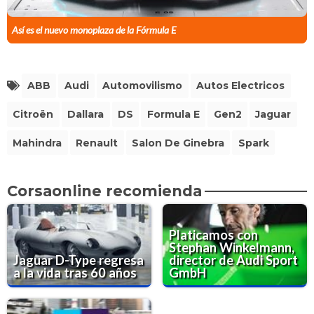
Así es el nuevo monoplaza de la Fórmula E
ABB
Audi
Automovilismo
Autos Electricos
Citroën
Dallara
DS
Formula E
Gen2
Jaguar
Mahindra
Renault
Salon De Ginebra
Spark
Corsaonline recomienda
Platicamos con
Stephan Winkelmann,
Jaguar D-Type regresa
director de Audi Sport
a la vida tras 60 años
GmbH