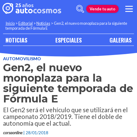
Vende tu auto
Inicio
>
Editorial
>
Noticias
>
Gen2, el nuevo monoplaza para la siguiente
temporada de Fórmula E
NOTICIAS
ESPECIALES
GALERIAS
AUTOMOVILISMO
Gen2, el nuevo
monoplaza para la
siguiente temporada de
Fórmula E
El Gen2 será el vehículo que se utilizará en el
campeonato 2018/2019. Tiene el doble de
autonomía que el actual.
corsaonline
| 28/01/2018