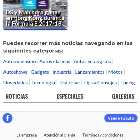
DS y Mahindra ganan
en Hong Kong durante
la Fórmula E 2017-18
Puedes recorrer más noticias navegando en las
siguientes categorías:
Automovilismo
Autos clásicos
Autos ecológicos
Autoshows
Gadgets
Industria
Lanzamientos
Motos
Novedades
Tecnología
Test drive
Tips y Consejos
Tuning
NOTICIAS
ESPECIALES
GALERIAS
Vende tu auto
La empresa
Atención al cliente
Términos y condiciones