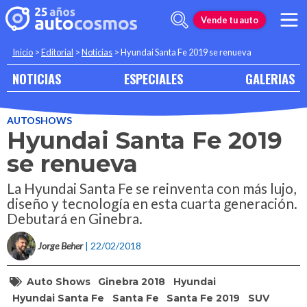
Vende tu auto
Inicio
>
Editorial
>
Noticias
>
Hyundai Santa Fe 2019 se renueva
NOTICIAS
ESPECIALES
GALERIAS
AUTOSHOWS
Hyundai Santa Fe 2019
se renueva
La Hyundai Santa Fe se reinventa con más lujo,
diseño y tecnología en esta cuarta generación.
Debutará en Ginebra.
Jorge Beher
| 22/02/2018
Auto Shows
Ginebra 2018
Hyundai
Hyundai Santa Fe
Santa Fe
Santa Fe 2019
SUV