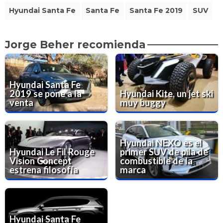
Hyundai Santa Fe
Santa Fe
Santa Fe 2019
SUV
Jorge Beher recomienda
Hyundai Santa Fe
2019 se pone a la
Hyundai Kite, un jet ski
venta
muy buggy
Hyundai NEXO es el
Hyundai Le Fil Rouge
primer SUV de pila de
Vision Concept
combustible de la
estrena filosofía
marca
Hyundai Santa Fe